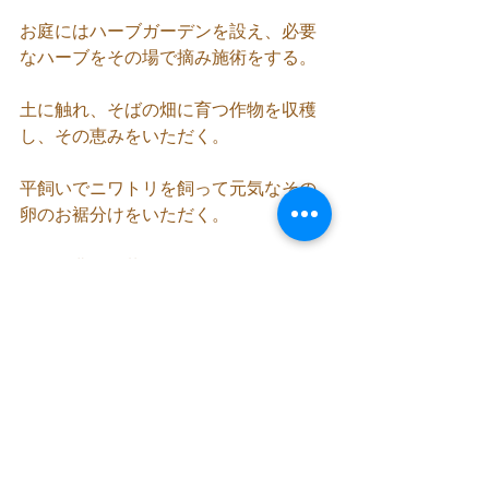
お庭にはハーブガーデンを設え、必要
なハーブをその場で摘み施術をする。
土に触れ、そばの畑に育つ作物を収穫
し、その恵みをいただく。
平飼いでニワトリを飼って元気なその
卵のお裾分けをいただく。
そんな農的な暮らしの体験も、今まで
の暮らしの中に取り入れていく。
施術をするゆるりすとさん、農的暮ら
しを体験するゆるりすとさん、そんな
ゆるりすとさんたちを募集していま
す。