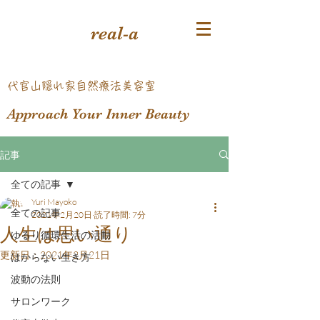
real-a
​代官山隠れ家自然療法美容室
Approach Your Inner Beauty
記事
全ての記事
Yuri Mayoko
全ての記事
2021年2月20日
読了時間: 7分
人生は思い通り
ゆるり循環生活の活動
更新日：
2021年2月21日
はからない生き方
波動の法則
サロンワーク