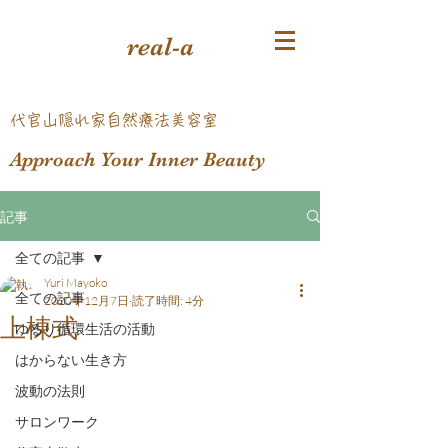
real-a
​代官山隠れ家自然療法美容室
Approach Your Inner Beauty
記事
全ての記事
Yuri Mayoko
全ての記事
2020年12月7日
読了時間: 4分
上棟式
ゆるり循環生活の活動
はからない生き方
波動の法則
サロンワーク