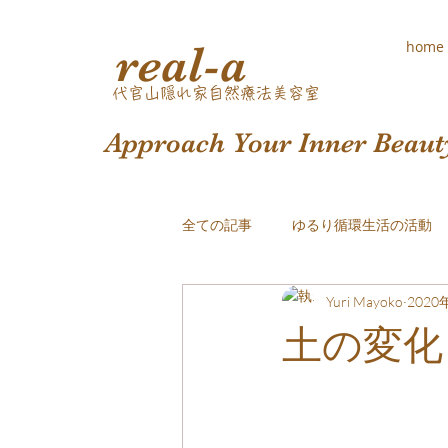
real-a
home
​代官山隠れ家自然療法美容室
Approach Your Inner Beaut
全ての記事
ゆるり循環生活の活動
Yuri Mayoko
2020
おしゃれな白髪染め
土の変化