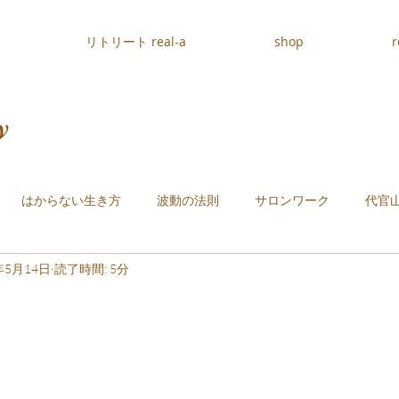
リトリート real-a
shop
r
y
はからない生き方
波動の法則
サロンワーク
代官
年5月14日
読了時間: 5分