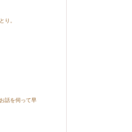
とり。
。
お話を伺って早