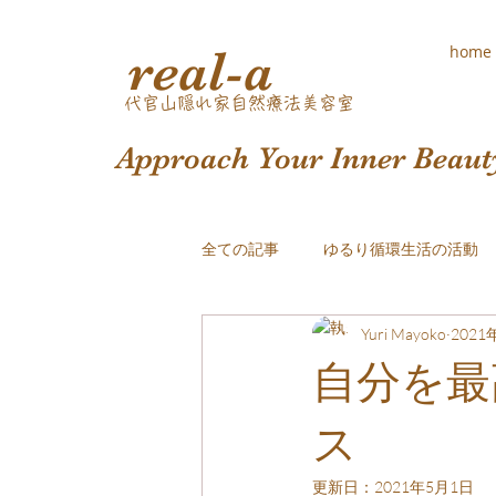
real-a
home
​代官山隠れ家自然療法美容室
Approach Your Inner Beaut
全ての記事
ゆるり循環生活の活動
Yuri Mayoko
2021
おしゃれな白髪染め
自分を最
ス
更新日：
2021年5月1日