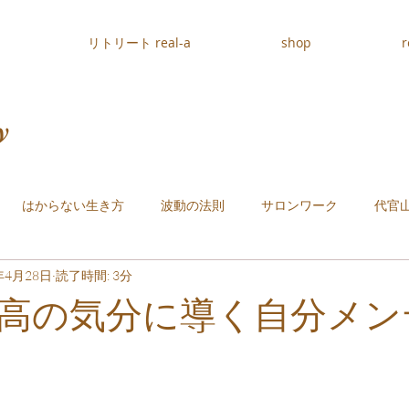
リトリート real-a
shop
r
y
はからない生き方
波動の法則
サロンワーク
代官
年4月28日
読了時間: 3分
高の気分に導く自分メン