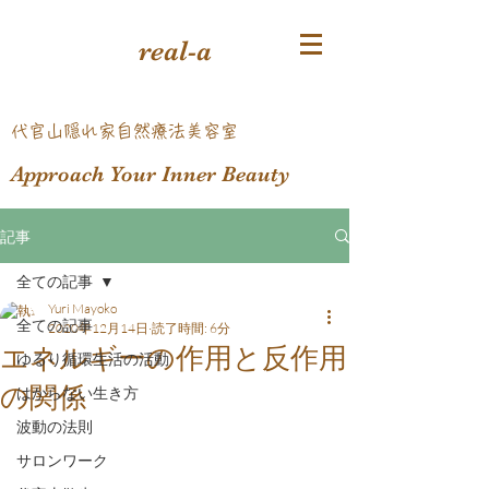
real-a
​代官山隠れ家自然療法美容室
Approach Your Inner Beauty
記事
全ての記事
Yuri Mayoko
全ての記事
2020年12月14日
読了時間: 6分
エネルギーの作用と反作用
ゆるり循環生活の活動
の関係
はからない生き方
波動の法則
サロンワーク