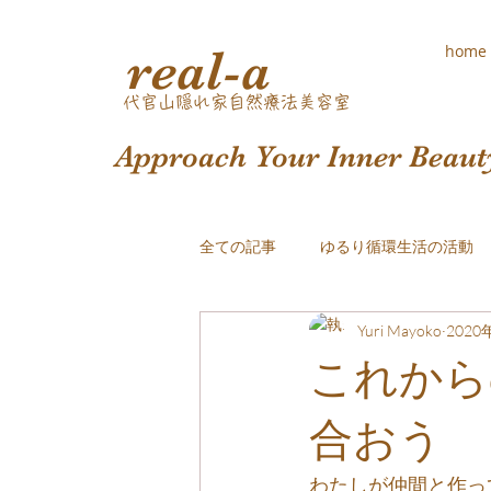
real-a
home
​代官山隠れ家自然療法美容室
Approach Your Inner Beaut
全ての記事
ゆるり循環生活の活動
Yuri Mayoko
2020
おしゃれな白髪染め
これから
合おう
わたしが仲間と作っ