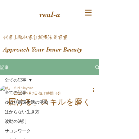
real-a
​代官山隠れ家自然療法美容室
Approach Your Inner Beauty
記事
全ての記事
Yuri Mayoko
全ての記事
2020年9月7日
読了時間: 4分
「届ける」スキルを磨く
ゆるり循環生活の活動
はからない生き方
波動の法則
サロンワーク