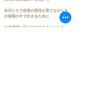
自分たちで自然の環境を育てながらそ
の循環の中で生きるために
土中環境に目を向けてみませんか？
書籍「土中環境」　
https://relaeco.fun/store/dotyukannkyo
、