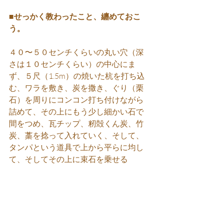
■せっかく教わったこと、纏めておこ
う。
４０〜５０センチくらいの丸い穴（深
さは１０センチくらい）の中心にま
ず、５尺（1.5m）の焼いた杭を打ち込
む、ワラを敷き、炭を撒き、ぐり（栗
石）を周りにコンコン打ち付けながら
詰めて、その上にもう少し細かい石で
間をつめ、瓦チップ、籾殻くん炭、竹
炭、藁を捻って入れていく、そして、
タンパという道具で上から平らに均し
て、そしてその上に束石を乗せる