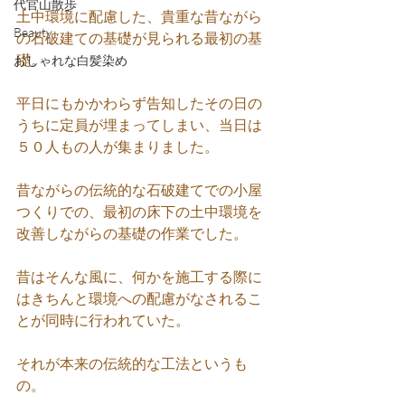
代官山散歩
土中環境に配慮した、貴重な昔ながら
Beauty
の石破建ての基礎が見られる最初の基
礎。
おしゃれな白髪染め
平日にもかかわらず告知したその日の
うちに定員が埋まってしまい、当日は
５０人もの人が集まりました。
昔ながらの伝統的な石破建てでの小屋
つくりでの、最初の床下の土中環境を
改善しながらの基礎の作業でした。
昔はそんな風に、何かを施工する際に
はきちんと環境への配慮がなされるこ
とが同時に行われていた。
それが本来の伝統的な工法というも
の。