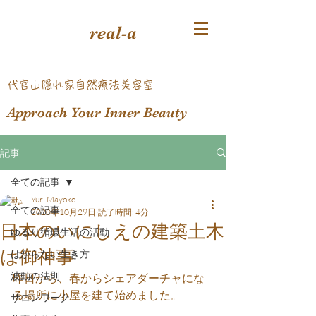
real-a
​代官山隠れ家自然療法美容室
Approach Your Inner Beauty
記事
全ての記事
Yuri Mayoko
全ての記事
2020年10月29日
読了時間: 4分
日本のいにしえの建築土木
ゆるり循環生活の活動
は御神事
はからない生き方
波動の法則
昨日から、春からシェアダーチャにな
る場所に小屋を建て始めました。
サロンワーク