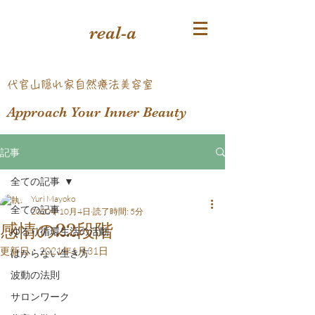
real-a
​代官山隠れ家自然療法美容室
Approach Your Inner Beauty
記事
全ての記事
Yuri Mayoko
全ての記事
2020年10月4日
読了時間: 5分
感情の22段階
ゆるり循環生活の活動
更新日：
2021年1月31日
はからない生き方
波動の法則
サロンワーク