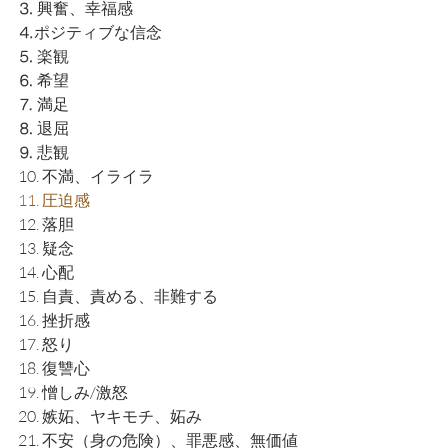
⒊ 興奮、幸福感
⒋ポジティブな信念
⒌ 楽観
⒍ 希望
⒎ 満足
⒏ 退屈
⒐ 悲観
10. 不満、イライラ
11. 圧迫感
12. 落胆
13. 疑念
14. 心配
15. 自責、責める、非難する
16. 挫折感
17. 怒り
18. 復讐心
19. 憎しみ/激怒
20. 嫉妬、ヤキモチ、妬み
21. 不安（身の危険）、罪悪感、無価値