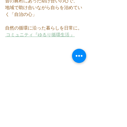
昔の農村にあった助け合いの心で、
地域で助け合いながら自らを治めてい
く「自治の心」
自然の循環に沿った暮らしを日常に。
 コミュニティ『ゆるり循環生活 』
Yuri Mayoko 自然療法美容師です。
代官山のアーユルヴェーダサロンでサ
ロン活動しています。