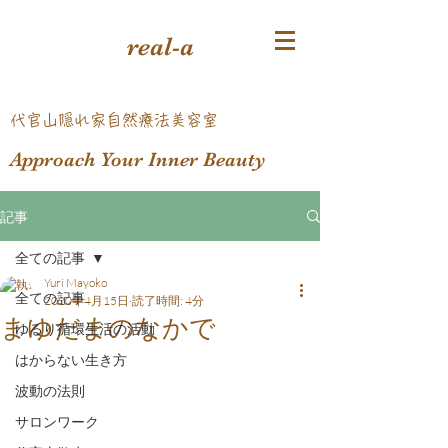
real-a
​代官山隠れ家自然療法美容室
Approach Your Inner Beauty
記事
全ての記事
Yuri Mayoko
全ての記事
2020年4月15日
読了時間: 4分
まゆだまのなかで
ゆるり循環生活の活動
はからない生き方
波動の法則
サロンワーク