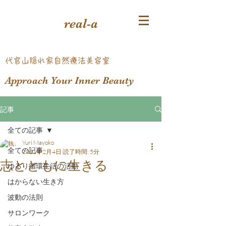
real-a
​代官山隠れ家自然療法美容室
Approach Your Inner Beauty
記事
全ての記事
Yuri Mayoko
全ての記事
2021年2月4日
読了時間: 5分
志とともに生きる
ゆるり循環生活の活動
はからない生き方
波動の法則
サロンワーク