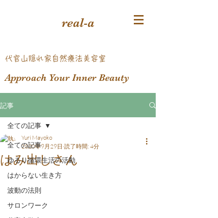
real-a
​代官山隠れ家自然療法美容室
Approach Your Inner Beauty
記事
全ての記事
Yuri Mayoko
全ての記事
2020年9月29日
読了時間: 4分
はみ出しさん
ゆるり循環生活の活動
はからない生き方
波動の法則
サロンワーク