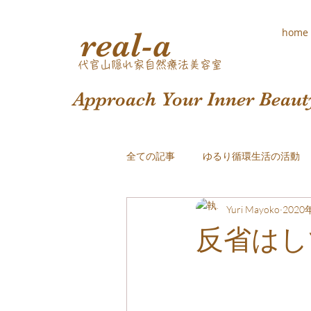
real-a
home
​代官山隠れ家自然療法美容室
Approach Your Inner Beaut
全ての記事
ゆるり循環生活の活動
Yuri Mayoko
2020
おしゃれな白髪染め
反省はし