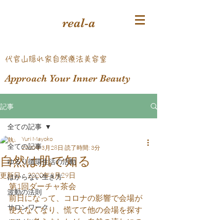
real-a
​代官山隠れ家自然療法美容室
Approach Your Inner Beauty
記事
全ての記事
Yuri Mayoko
全ての記事
2020年3月28日
読了時間: 3分
自然は肌で知る
ゆるり循環生活の活動
更新日：
2020年3月29日
はからない生き方
第1回ダーチャ茶会
波動の法則
前日になって、コロナの影響で会場が
サロンワーク
使えなくなり、慌てて他の会場を探す