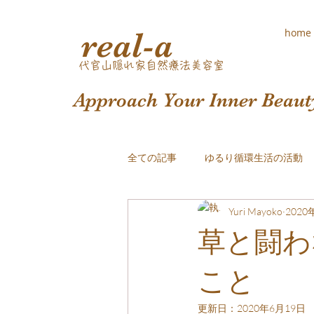
real-a
home
​代官山隠れ家自然療法美容室
Approach Your Inner Beaut
全ての記事
ゆるり循環生活の活動
Yuri Mayoko
2020
おしゃれな白髪染め
草と闘わ
こと
更新日：
2020年6月19日