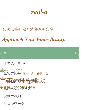
real-a
​代官山隠れ家自然療法美容室
Approach Your Inner Beauty
記事
全ての記事
Yuri Mayoko
全ての記事
2020年4月7日
読了時間: 3分
宇宙の理を学ぶ
ゆるり循環生活の活動
更新日：
2020年4月7日
はからない生き方
波動の法則
サロンワーク