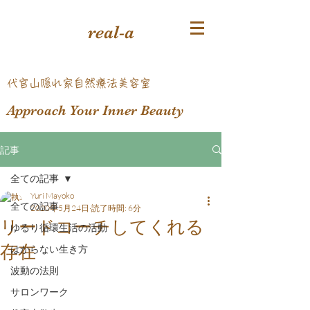
real-a
​代官山隠れ家自然療法美容室
Approach Your Inner Beauty
記事
全ての記事
Yuri Mayoko
全ての記事
2020年5月24日
読了時間: 6分
リードコーチしてくれる
ゆるり循環生活の活動
存在
はからない生き方
波動の法則
サロンワーク