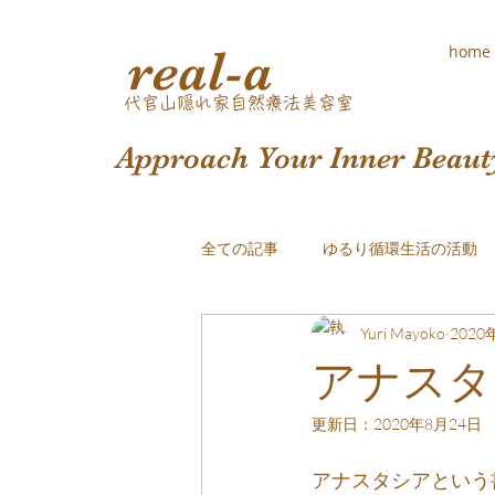
real-a
home
​代官山隠れ家自然療法美容室
Approach Your Inner Beaut
全ての記事
ゆるり循環生活の活動
Yuri Mayoko
2020
おしゃれな白髪染め
アナスタ
更新日：
2020年8月24日
アナスタシアという