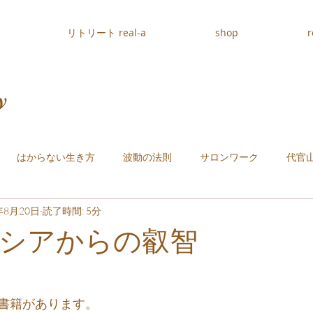
リトリート real-a
shop
r
y
はからない生き方
波動の法則
サロンワーク
代官
年8月20日
読了時間: 5分
シアからの叡智
書籍があります。