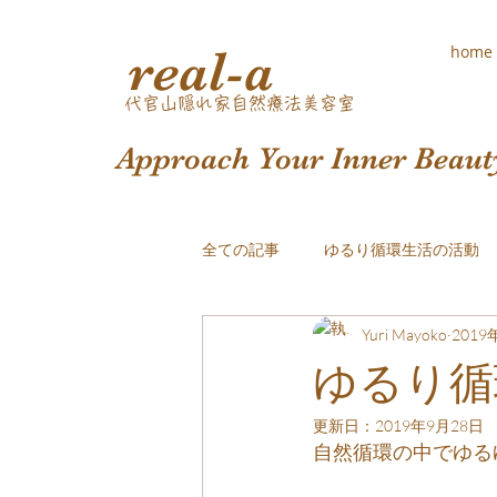
real-a
home
​代官山隠れ家自然療法美容室
Approach Your Inner Beaut
全ての記事
ゆるり循環生活の活動
Yuri Mayoko
2019
おしゃれな白髪染め
ゆるり循
更新日：
2019年9月28日
自然循環の中でゆる