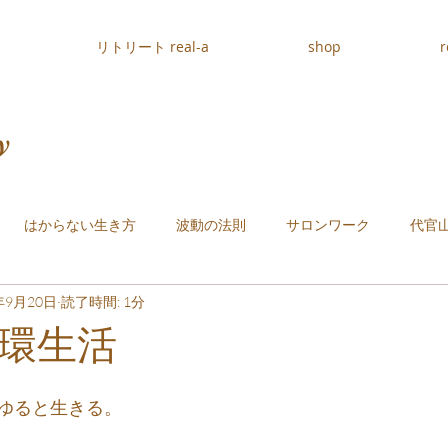
リトリート real-a
shop
r
y
はからない生き方
波動の法則
サロンワーク
代官
年9月20日
読了時間: 1分
環生活
ゆると生きる。