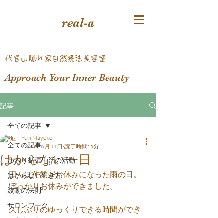
real-a
​代官山隠れ家自然療法美容室
Approach Your Inner Beauty
記事
全ての記事
Yuri Mayoko
全ての記事
2020年6月14日
読了時間: 5分
はからない一日
ゆるり循環生活の活動
田んぼ作業がお休みになった雨の日。
はからない生き方
ぽっかりお休みができました。
波動の法則
サロンワーク
久しぶりのゆっくりできる時間ができ