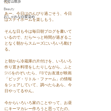
代官山散歩
た。
Beauty
あー、今日はのんびり過ごそう、今日
おしゃれな白髪染め
はステイホームを楽しもう。
そんな日も今は毎日朝ブログを書いて
いるので、だら〜っと時間が過ぎるこ
となく朝からスムーズにいろいろ動け
る。
と朝から冷蔵庫の片付けを、いろいろ
作り置き料理をしたりしながら、ふと
SNSをのぞいたら、FBでお友達が映画
「ビッグ・リトル・ファーム」の情報
をシェアしていて、調べたらあら、今
日やってるやん。
今からいろいろ家のことやって、お昼
にキーマカレー作ろうと思ってたの、